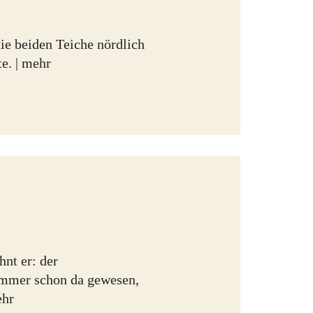
die beiden Teiche nördlich
e. |
mehr
nt er: der
 immer schon da gewesen,
hr