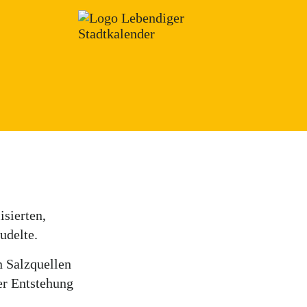
sierten,
udelte.
n Salzquellen
er Entstehung