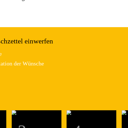
hzettel einwerfen
e
tation der Wünsche