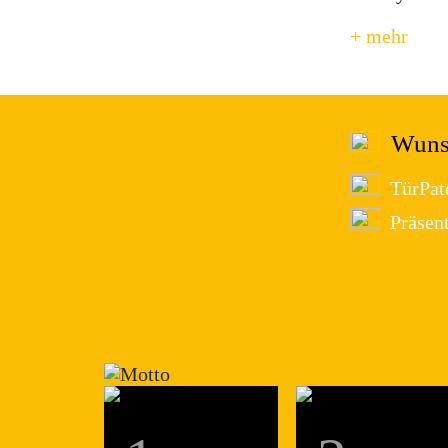
+ mehr
Wunsc
TürPat
Präsen