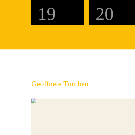
19
20
Geöffnete Türchen