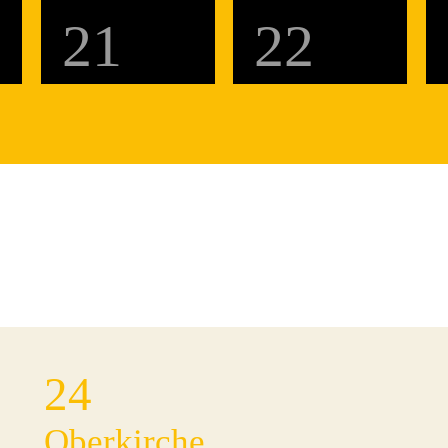
21
22
24
Oberkirche