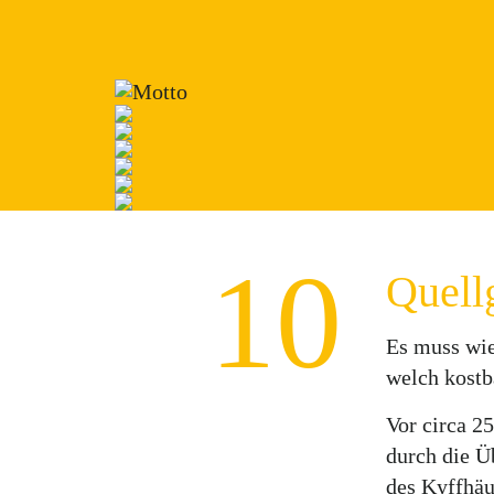
10
Quell
Es muss wie
welch kostb
Vor circa 2
durch die Ü
des Kyffhäu